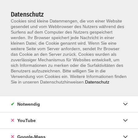
Datenschutz
Cookies sind kleine Datenmengen, die von einer Website
gesendet und vom Webbrowser des Nutzers während des
Surfens auf dem Computer des Nutzers gespeichert
werden. Ihr Browser speichert jede Nachricht in einer
kleinen Datei, die Cookie genannt wird. Wenn Sie eine
Zum Hauptinhalt springen
weitere Seite vom Server anfordern, sendet Ihr Browser
das Cookie an den Server zurück. Cookies wurden als
zuverlässiger Mechanismus für Websites entwickelt, um
Sprachen
sich Informationen zu merken oder die Surfaktivitäten des
Benutzers aufzuzeichnen. Bitte willigen Sie in die
Unsere Sprachkurse orientieren sich am
Verwendung von Cookies ein. Weitere Informationen finden
Europäischen Referenzrahmen GER
Sie in unseren Datenschutzhinweisen.
Datenschutz
Die persönliche Einstufungsberatung und
verschiedene
Online-Selbsteinstufungstests
helfen
Ihnen, Ihre Vorkenntnisse einzuschätzen.
Notwendig
ERGEBNISSE FILTERN
YouTube
Google-Maps
Fit in Französisch: Bonnes vacances ! (12-16 J.)