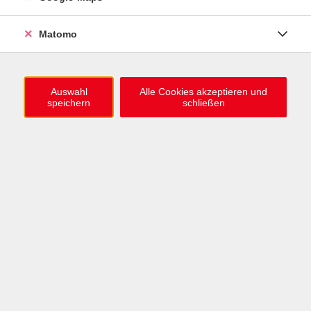
Information & Anmeldung
Raum 2 + 3 im EG (mit Wartezeiten)
Matomo
Kaiserallee 12e, 76133 Karlsruhe
Anfahrt zur vhs
Auswahl
Alle Cookies akzeptieren und
speichern
schließen
0721 / 98575-0
info@vhs-karlsruhe.de
Anmeldung Einbürgerungstest
Öffnungszeiten
Mo–Mi: 09–12 & 13–15 Uhr
Do: 13–16 Uhr
Fr: 09–12 Uhr