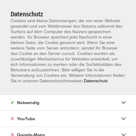
Datenschutz
Cookies sind kleine Datenmengen, die von einer Website
gesendet und vom Webbrowser des Nutzers während des
Surfens auf dem Computer des Nutzers gespeichert
werden. Ihr Browser speichert jede Nachricht in einer
kleinen Datei, die Cookie genannt wird. Wenn Sie eine
Zum Hauptinhalt springen
weitere Seite vom Server anfordern, sendet Ihr Browser
das Cookie an den Server zurück. Cookies wurden als
Service
zuverlässiger Mechanismus für Websites entwickelt, um
sich Informationen zu merken oder die Surfaktivitäten des
Benutzers aufzuzeichnen. Bitte willigen Sie in die
Beratung Deutsch
Verwendung von Cookies ein. Weitere Informationen finden
Beratung Fremdsprachen
Sie in unseren Datenschutzhinweisen.
Datenschutz
Beratung zu Karriere & Beruf
Prüfungen & Zertifikate
Ermäßigungen
Notwendig
Geschenkgutschein
Kursheft, Flyer
YouTube
Auslage Kursheft
Mein Konto
Google-Maps