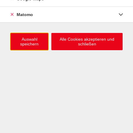
diálogos cortos
Minigruppe, online
Matomo
Do. 06.08.2026 18:00 , 1 Termin
Online
35,00
€
Auswahl
Alle Cookies akzeptieren und
speichern
schließen
Fit in Französisch: Bonnes vacances ! (12-16 J.)
Sommerferien
Mo. 10.08.2026 10:00 , 5 Termine
Karlsruhe
127,00
€
Spanisch A2 Sprachtraining: Mejora tu oido
Schwerpunkt: Hörverständnis / Flexibler
Kursbeginn, online Selbstlernkurs
Di. 01.09.2026 00:00 , 1 Termin
Karlsruhe