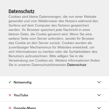
Datenschutz
Cookies sind kleine Datenmengen, die von einer Website
gesendet und vom Webbrowser des Nutzers während des
Surfens auf dem Computer des Nutzers gespeichert
werden. Ihr Browser speichert jede Nachricht in einer
kleinen Datei, die Cookie genannt wird. Wenn Sie eine
Zum Hauptinhalt springen
weitere Seite vom Server anfordern, sendet Ihr Browser
das Cookie an den Server zurück. Cookies wurden als
zuverlässiger Mechanismus für Websites entwickelt, um
Sprachen
sich Informationen zu merken oder die Surfaktivitäten des
Benutzers aufzuzeichnen. Bitte willigen Sie in die
Unsere Sprachkurse orientieren sich am
Verwendung von Cookies ein. Weitere Informationen finden
Europäischen Referenzrahmen GER
Sie in unseren Datenschutzhinweisen.
Datenschutz
Die persönliche Einstufungsberatung und
verschiedene
Online-Selbsteinstufungstests
helfen
Ihnen, Ihre Vorkenntnisse einzuschätzen.
Notwendig
ERGEBNISSE FILTERN
YouTube
Google-Maps
Spanisch A1/A2 Conversación fácil con