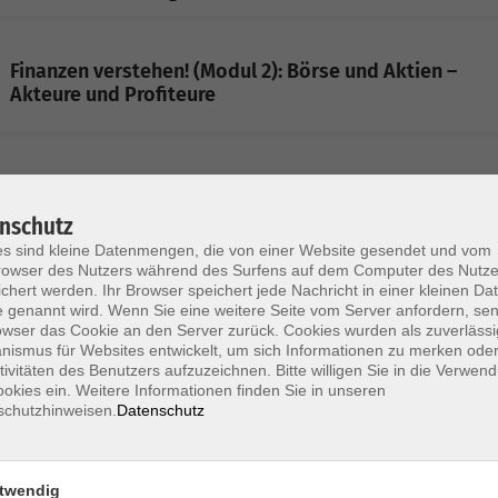
Finanzen verstehen! (Modul 2): Börse und Aktien –
Akteure und Profiteure
Geteilte Geschichte, gemeinsame Zukunft. Deutsche
Einheit im Gespräch – Teil 2
nschutz
s sind kleine Datenmengen, die von einer Website gesendet und vom
owser des Nutzers während des Surfens auf dem Computer des Nutze
chert werden. Ihr Browser speichert jede Nachricht in einer kleinen Dat
 genannt wird. Wenn Sie eine weitere Seite vom Server anfordern, se
Digitaler Euro, Stablecoin und Bitcoin – Chancen und
owser das Cookie an den Server zurück. Cookies wurden als zuverlässi
Risiken
ismus für Websites entwickelt, um sich Informationen zu merken oder
tivitäten des Benutzers aufzuzeichnen. Bitte willigen Sie in die Verwen
okies ein. Weitere Informationen finden Sie in unseren
schutzhinweisen.
Datenschutz
Gegen die Macht der Digitalkonzerne – alternative
Systeme, Software und Dienste
Vortrag
twendig