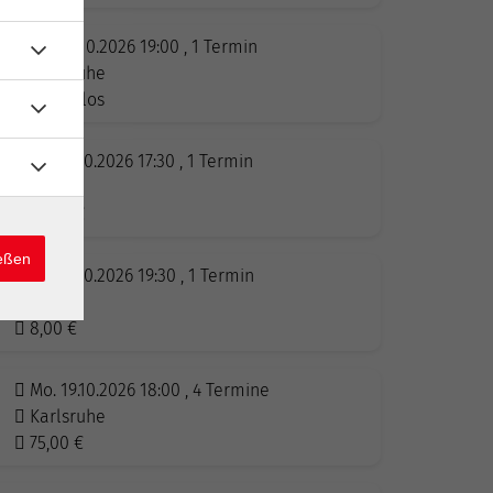
Mo. 12.10.2026 19:00 , 1 Termin
Karlsruhe
kostenlos
Do. 15.10.2026 17:30 , 1 Termin
Online
18,00
€
ießen
Do. 15.10.2026 19:30 , 1 Termin
Online
8,00
€
Mo. 19.10.2026 18:00 , 4 Termine
Karlsruhe
75,00
€