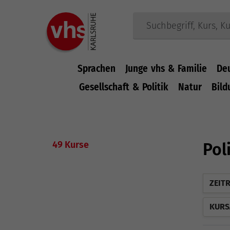
Sprachen
Junge vhs & Familie
De
Gesellschaft & Politik
Natur
Bild
Zum Hauptinhalt springen
49 Kurse
Pol
ZEIT
KURS