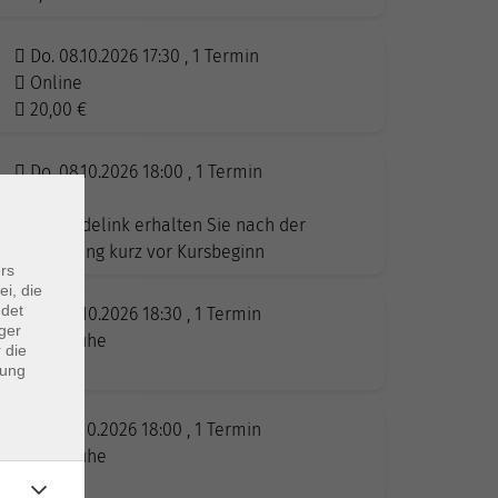
Do. 08.10.2026 17:30 , 1 Termin
Online
20,00
€
Do. 08.10.2026 18:00 , 1 Termin
Online
Anmeldelink erhalten Sie nach der
Anmeldung kurz vor Kursbeginn
rs
ei, die
ndet
Do. 08.10.2026 18:30 , 1 Termin
ger
Karlsruhe
 die
14,00
€
dung
Mo. 12.10.2026 18:00 , 1 Termin
Karlsruhe
14,00
€