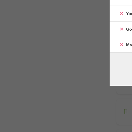
Yo
Go
Ma