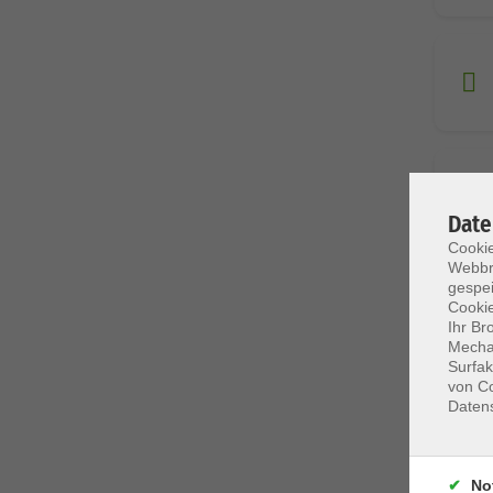
Date
Cookie
Webbr
gespei
Cookie
Ihr Br
Mechan
Surfak
von Co
Daten
No