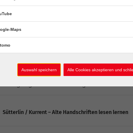
uTube
Lesereihe Europa: Michal Hvorecký liest aus
"Dissident"
ogle-Maps
tomo
Finanzen verstehen! (Modul 3): Geld / Zinsen /
Wirtschaftspolitik / Kapitalmarkt
Auswahl speichern
Alle Cookies akzeptieren und schl
Klimalabor Alpen
Lösungswege für einen nachhaltigen Lebensstil
Sütterlin / Kurrent – Alte Handschriften lesen lernen