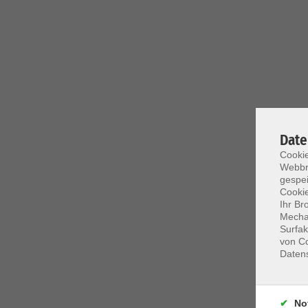
Date
Cookie
Webbr
gespei
Cookie
Ihr Br
Mechan
Surfak
von Co
Daten
No