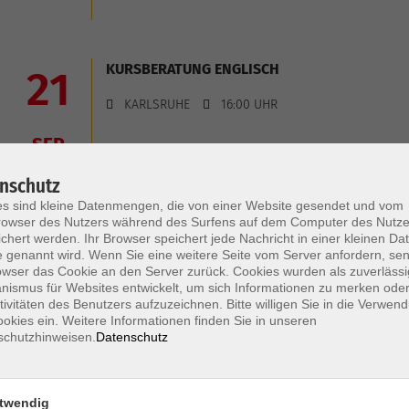
KURSBERATUNG ENGLISCH
21
KARLSRUHE
16:00 UHR
SEP
nschutz
s sind kleine Datenmengen, die von einer Website gesendet und vom
owser des Nutzers während des Surfens auf dem Computer des Nutze
KURSBERATUNG FRANZÖSISCH
21
chert werden. Ihr Browser speichert jede Nachricht in einer kleinen Dat
 genannt wird. Wenn Sie eine weitere Seite vom Server anfordern, se
KARLSRUHE
16:00 UHR
owser das Cookie an den Server zurück. Cookies wurden als zuverlässi
ismus für Websites entwickelt, um sich Informationen zu merken oder
SEP
tivitäten des Benutzers aufzuzeichnen. Bitte willigen Sie in die Verwen
okies ein. Weitere Informationen finden Sie in unseren
schutzhinweisen.
Datenschutz
KURSBERATUNG ENGLISCH
21
twendig