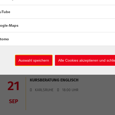
KARLSRUHE
17:00 UHR
uTube
SEP
ogle-Maps
KURSBERATUNG FRANZÖSISCH
21
tomo
KARLSRUHE
17:00 UHR
SEP
Auswahl speichern
Alle Cookies akzeptieren und schl
KURSBERATUNG ENGLISCH
21
KARLSRUHE
18:00 UHR
SEP