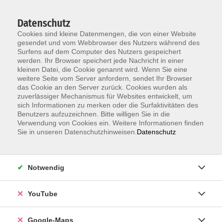
Datenschutz
Cookies sind kleine Datenmengen, die von einer Website
gesendet und vom Webbrowser des Nutzers während des
Surfens auf dem Computer des Nutzers gespeichert
werden. Ihr Browser speichert jede Nachricht in einer
kleinen Datei, die Cookie genannt wird. Wenn Sie eine
Zum Hauptinhalt springen
weitere Seite vom Server anfordern, sendet Ihr Browser
das Cookie an den Server zurück. Cookies wurden als
zuverlässiger Mechanismus für Websites entwickelt, um
Natur und Umwelt
sich Informationen zu merken oder die Surfaktivitäten des
Benutzers aufzuzeichnen. Bitte willigen Sie in die
ERGEBNISSE FILTERN
Verwendung von Cookies ein. Weitere Informationen finden
Sie in unseren Datenschutzhinweisen.
Datenschutz
Waldtanzen – harmonische,
gesundheitsfördernde Bewegungen in der
Notwendig
Natur
Sa. 08.08.2026 16:00 , 1 Termin
YouTube
Treffpunkt: Straßenbahnhaltestelle
Dammerstock. Kurszeit auf KVV abgestimmt
Google-Maps