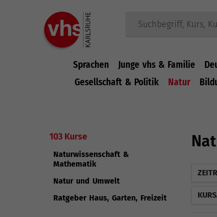
Sprachen
Junge vhs & Familie
De
Gesellschaft & Politik
Natur
Bild
Zum Hauptinhalt springen
103 Kurse
Nat
Naturwissenschaft &
Mathematik
ZEIT
Natur und Umwelt
KURS
Ratgeber Haus, Garten, Freizeit