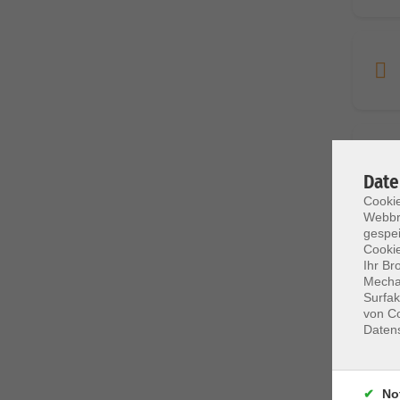
Date
Cookie
Webbr
gespei
Cookie
Ihr Br
Mechan
Surfak
von Co
Daten
No