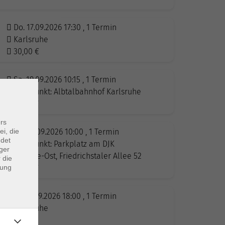
Do. 17.09.2026 17:30 , 1 Termin
Karlsruhe
30,00
€
Sa. 19.09.2026 10:15 , 1 Termin
Treffpunkt: Albtalbahnhof Karlsruhe
39,00
€
rs
So. 20.09.2026 10:00 , 1 Termin
ei, die
ndet
Treffpunkt: Parkplatz am DJK
ger
Karlsruhe-Ost, Friedrichstaler Allee 52
 die
29,00
€
dung
Di. 22.09.2026 18:00 , 1 Termin
Karlsruhe
27,00
€