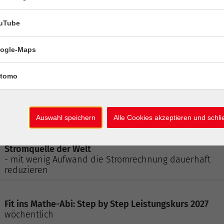
Frauenakademie online: Auf Kräuterpfaden zu den
uTube
Pflanzengöttinnen
- Amaterasu und Arnika - Ein Angebot für alle
ogle-Maps
interessierten Frauen
tomo
Einblick in Navigations-Apps: Vergleich von Google
Maps, Komoot u.a.
- für alle, die einen Überblick über Navi-Apps haben
möchten
Auswahl speichern
Alle Cookies akzeptieren und schl
Balkonkraftwerke - die wahrscheinlich günstigste
Stromquelle der Welt
- mit wenig Aufwand die Stromrechnung dauerhaft
reduzieren
Fit ins Mathe-Abi: Step by Step Leistungskurs 2027
wöchentlich