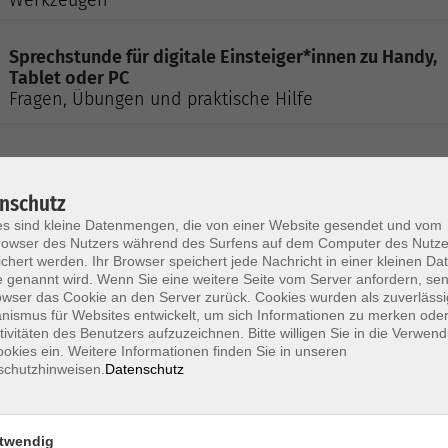
Sprechstunde für digitale Einsteiger*innen zu Handy,
Tablet oder PC
Fragen, Übungen und praktische Hilfe
Achtsam unterwegs in der Natur - eine Auszeit für
Körper und Geist
nschutz
s sind kleine Datenmengen, die von einer Website gesendet und vom
owser des Nutzers während des Surfens auf dem Computer des Nutze
chert werden. Ihr Browser speichert jede Nachricht in einer kleinen Dat
 genannt wird. Wenn Sie eine weitere Seite vom Server anfordern, se
Faszination Herbstpilze - eine Pilzlehrwanderung
owser das Cookie an den Server zurück. Cookies wurden als zuverlässi
ismus für Websites entwickelt, um sich Informationen zu merken oder
tivitäten des Benutzers aufzuzeichnen. Bitte willigen Sie in die Verwen
okies ein. Weitere Informationen finden Sie in unseren
schutzhinweisen.
Datenschutz
Seifensieden
twendig