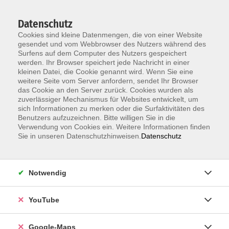
Datenschutz
Cookies sind kleine Datenmengen, die von einer Website
gesendet und vom Webbrowser des Nutzers während des
Surfens auf dem Computer des Nutzers gespeichert
werden. Ihr Browser speichert jede Nachricht in einer
kleinen Datei, die Cookie genannt wird. Wenn Sie eine
Zum Hauptinhalt springen
weitere Seite vom Server anfordern, sendet Ihr Browser
das Cookie an den Server zurück. Cookies wurden als
Für Kurzentschlossene
zuverlässiger Mechanismus für Websites entwickelt, um
sich Informationen zu merken oder die Surfaktivitäten des
Benutzers aufzuzeichnen. Bitte willigen Sie in die
Verwendung von Cookies ein. Weitere Informationen finden
Sie in unseren Datenschutzhinweisen.
Datenschutz
Information & Anmeldung
Raum 2 + 3 im EG (mit Wartezeiten)
Notwendig
Kaiserallee 12e, 76133 Karlsruhe
Anfahrt zur vhs
YouTube
0721 / 98575-0
Google-Maps