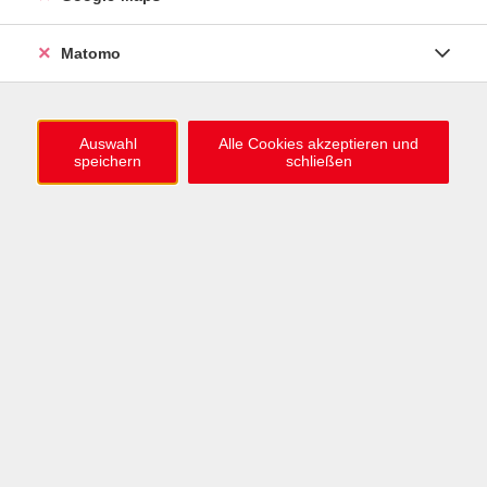
info@vhs-karlsruhe.de
Matomo
Anmeldung Einbürgerungstest
Auswahl
Alle Cookies akzeptieren und
speichern
schließen
Öffnungszeiten
Mo–Mi: 09–12 & 13–15 Uhr
Do: 13–16 Uhr
Fr: 09–12 Uhr
Telefonzeiten
Mo & Mi & Fr: 09–12 Uhr
Di: 09–12 & 13–16 Uhr
Do: 13–16 Uhr