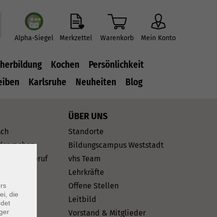
Alpha-Siegel
Merkzettel
Warenkorb
Mein Konto
herbildung
Kochen
Persönlichkeit
eiben
Karlsruhe
Neuheiten
Blog
ÜBER UNS
sch
Standorte
dsprachen
Bildungscampus Weststadt
rriere & Beruf
vhs Team
rtifikate
Lehrkräfte
Offene Stellen
rs
ei, die
hein
Leitbild
ndet
ger
Vorstand & Mitglieder