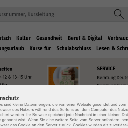
utsch
Kultur
Gesundheit
Beruf & Digital
Verbrauc
ungsurlaub
Kurse für
Schulabschluss
Lesen & Schr
SERVICE
zeiten
–12 & 13–15 Uhr
Beratung Deut
 Uhr
Beratung Frem
Uhr
Beratung zu Ka
nschutz
Prüfungen & Ze
s sind kleine Datenmengen, die von einer Website gesendet und vom
iten
Ermäßigungen
owser des Nutzers während des Surfens auf dem Computer des Nutze
chert werden. Ihr Browser speichert jede Nachricht in einer kleinen Dat
 Fr: 09–12 Uhr
Geschenkgutsc
 genannt wird. Wenn Sie eine weitere Seite vom Server anfordern, se
 & 13–16 Uhr
owser das Cookie an den Server zurück. Cookies wurden als zuverlässi
Kursheft, Flyer