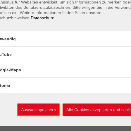
ismus für Websites entwickelt, um sich Informationen zu merken oder
 Uhr
Auslage Kurshe
tivitäten des Benutzers aufzuzeichnen. Bitte willigen Sie in die Verwen
okies ein. Weitere Informationen finden Sie in unseren
Mein Konto
schutzhinweisen.
Datenschutz
Kursleiter-Logi
twendig
uTube
ogle-Maps
tomo
Auswahl speichern
Alle Cookies akzeptieren und schl