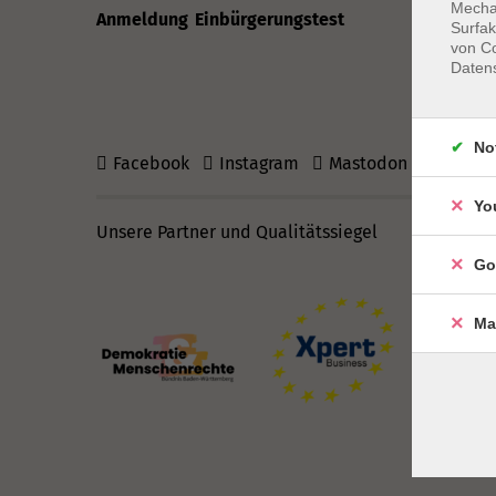
Mechan
Do: 13–16
Anmeldung Einbürgerungstest
Surfak
von Co
Daten
No
Facebook
Instagram
Mastodon
vhs Blog
Yo
Unsere Partner und Qualitätssiegel
Go
Ma