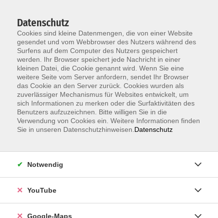
Datenschutz
Cookies sind kleine Datenmengen, die von einer Website
gesendet und vom Webbrowser des Nutzers während des
Surfens auf dem Computer des Nutzers gespeichert
werden. Ihr Browser speichert jede Nachricht in einer
kleinen Datei, die Cookie genannt wird. Wenn Sie eine
Zum Hauptinhalt springen
weitere Seite vom Server anfordern, sendet Ihr Browser
das Cookie an den Server zurück. Cookies wurden als
Kreativ
zuverlässiger Mechanismus für Websites entwickelt, um
sich Informationen zu merken oder die Surfaktivitäten des
Benutzers aufzuzeichnen. Bitte willigen Sie in die
Verwendung von Cookies ein. Weitere Informationen finden
Sie in unseren Datenschutzhinweisen.
Datenschutz
ERGEBNISSE FILTERN
Notwendig
Spanisch A1/A2 Conversación fácil con diálogos
cortos
Minigruppe, online
YouTube
Do. 06.08.2026 18:00 , 1 Termin
Online
Google-Maps