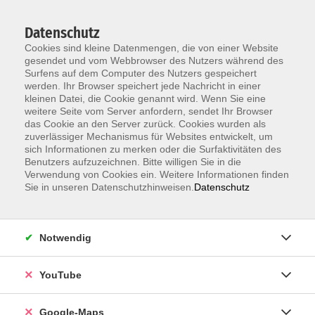
Datenschutz
Cookies sind kleine Datenmengen, die von einer Website
gesendet und vom Webbrowser des Nutzers während des
Surfens auf dem Computer des Nutzers gespeichert
werden. Ihr Browser speichert jede Nachricht in einer
kleinen Datei, die Cookie genannt wird. Wenn Sie eine
Zum Hauptinhalt springen
weitere Seite vom Server anfordern, sendet Ihr Browser
das Cookie an den Server zurück. Cookies wurden als
Unsere Lehrkräfte
zuverlässiger Mechanismus für Websites entwickelt, um
sich Informationen zu merken oder die Surfaktivitäten des
Benutzers aufzuzeichnen. Bitte willigen Sie in die
Verwendung von Cookies ein. Weitere Informationen finden
Lin-Schneider,
Sie in unseren Datenschutzhinweisen.
Datenschutz
Hong
Notwendig
Chinesisch HSK4, Teil 2 (optional mit
YouTube
Prüfungsvorbereitung "HSK-Prüfung")
Kleingruppe, online
Google-Maps