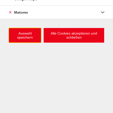
Italienisch A2.2
Mo. 28.09.2026 19:00 , 10 Termine
Matomo
Karlsruhe
153,00
€
Auswahl
Alle Cookies akzeptieren und
speichern
schließen
Italienisch A2.2
Di. 29.09.2026 19:15 , 10 Termine
Karlsruhe
149,00
€
Italienisch B1.2
Mi. 30.09.2026 19:00 , 10 Termine
Karlsruhe
153,00
€