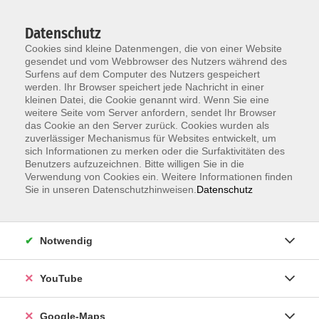
Datenschutz
Cookies sind kleine Datenmengen, die von einer Website
gesendet und vom Webbrowser des Nutzers während des
Surfens auf dem Computer des Nutzers gespeichert
werden. Ihr Browser speichert jede Nachricht in einer
kleinen Datei, die Cookie genannt wird. Wenn Sie eine
Zum Hauptinhalt springen
weitere Seite vom Server anfordern, sendet Ihr Browser
das Cookie an den Server zurück. Cookies wurden als
Unsere Lehrkräfte
zuverlässiger Mechanismus für Websites entwickelt, um
sich Informationen zu merken oder die Surfaktivitäten des
Benutzers aufzuzeichnen. Bitte willigen Sie in die
Verwendung von Cookies ein. Weitere Informationen finden
Kaeobun,
Sie in unseren Datenschutzhinweisen.
Datenschutz
Unruean
Notwendig
Thailändisch A1.2
YouTube
online
Mi. 30.09.2026 18:00 , 10 Termine
Google-Maps