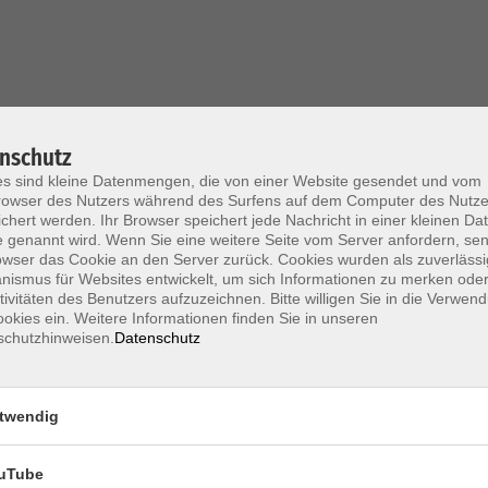
nschutz
s sind kleine Datenmengen, die von einer Website gesendet und vom
owser des Nutzers während des Surfens auf dem Computer des Nutze
chert werden. Ihr Browser speichert jede Nachricht in einer kleinen Dat
 genannt wird. Wenn Sie eine weitere Seite vom Server anfordern, se
owser das Cookie an den Server zurück. Cookies wurden als zuverlässi
ismus für Websites entwickelt, um sich Informationen zu merken oder
tivitäten des Benutzers aufzuzeichnen. Bitte willigen Sie in die Verwen
okies ein. Weitere Informationen finden Sie in unseren
schutzhinweisen.
Datenschutz
SERVICE
zeiten
–12 & 13–15 Uhr
Beratung Deut
 Uhr
twendig
Beratung Frem
Uhr
Beratung zu Ka
uTube
Prüfungen & Ze