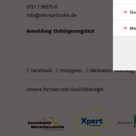
Telefonze
0721 / 98575-0
Go
Mo & Mi &
info@vhs-karlsruhe.de
Di: 09–12
Ma
Do: 13–16
Anmeldung Einbürgerungstest
Facebook
Instagram
Mastodon
vhs Blog
Unsere Partner und Qualitätssiegel