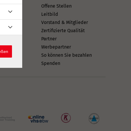
Offene Stellen
hein
Leitbild
Vorstand & Mitglieder
ft
Zertifizierte Qualität
Partner
n
Werbepartner
ießen
So können Sie bezahlen
Spenden