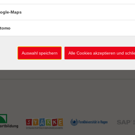
iten
Ermäßigungen
ogle-Maps
 Fr: 09–12 Uhr
Geschenkgutsc
 & 13–16 Uhr
Kursheft, Flyer
tomo
 Uhr
Auslage Kurshe
Mein Konto
Kursleiter-Logi
Auswahl speichern
Alle Cookies akzeptieren und schl