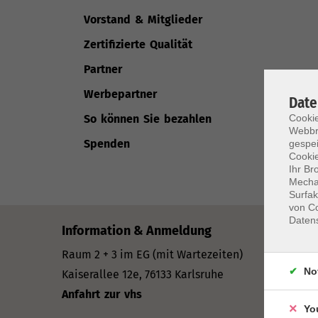
Vorstand & Mitglieder
Zertifizierte Qualität
Partner
Werbepartner
Date
Cookie
So können Sie bezahlen
Webbr
Spenden
gespei
Cookie
Ihr Br
Mechan
Surfak
von Co
Daten
Information & Anmeldung
Öffnungs
Mo–Mi: 09
Raum 2 + 3 im EG (mit Wartezeiten)
Do: 13–16
No
Kaiserallee 12e, 76133 Karlsruhe
Fr: 09–12 
Anfahrt zur vhs
Yo