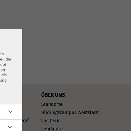
rs
ei, die
ndet
ger
 die
dung
ÜBER UNS
sch
Standorte
dsprachen
Bildungscampus Weststadt
rriere & Beruf
vhs Team
rtifikate
Lehrkräfte