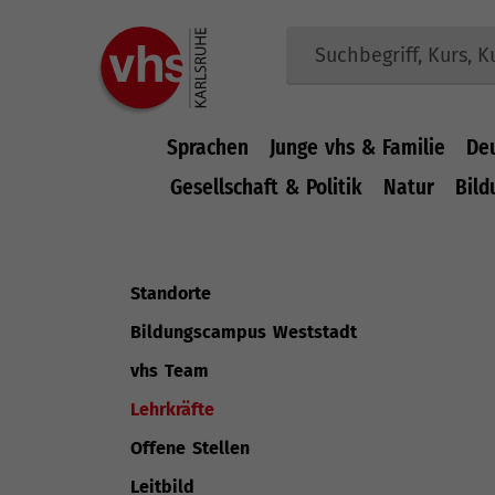
Sprachen
Junge vhs & Familie
De
Gesellschaft & Politik
Natur
Bild
Zum Hauptinhalt springen
Standorte
Bildungscampus Weststadt
vhs Team
(current)
Lehrkräfte
Offene Stellen
Leitbild