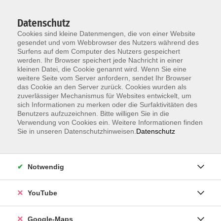
Datenschutz
Cookies sind kleine Datenmengen, die von einer Website
gesendet und vom Webbrowser des Nutzers während des
Surfens auf dem Computer des Nutzers gespeichert
werden. Ihr Browser speichert jede Nachricht in einer
kleinen Datei, die Cookie genannt wird. Wenn Sie eine
Zum Hauptinhalt springen
weitere Seite vom Server anfordern, sendet Ihr Browser
das Cookie an den Server zurück. Cookies wurden als
Unsere Lehrkräfte
zuverlässiger Mechanismus für Websites entwickelt, um
sich Informationen zu merken oder die Surfaktivitäten des
Benutzers aufzuzeichnen. Bitte willigen Sie in die
Verwendung von Cookies ein. Weitere Informationen finden
Weber, Christa
Sie in unseren Datenschutzhinweisen.
Datenschutz
Notwendig
Hatha-Yoga
- Krankenkassengefördert
Di. 06.10.2026 10:00 , 10 Termine
YouTube
Karlsruhe
129,00
€
Google-Maps