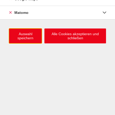
Familie im Gleichgewicht
Bedürfnisse erkennen, Verständnis schaffen,
Familie stärken
Matomo
Fr. 23.10.2026 09:30 , 1 Termin
Karlsruhe
28,00
€
Auswahl
Alle Cookies akzeptieren und
speichern
schließen
Familie im Gleichgewicht
Bedürfnisse erkennen, Verständnis schaffen,
Familie stärken
Mi. 11.11.2026 09:30 , 1 Termin
Karlsruhe
28,00
€
"Nein!" sagen - Was steckt dahinter und wie
gelingt es?
Mo. 16.11.2026 16:00 , 1 Termin