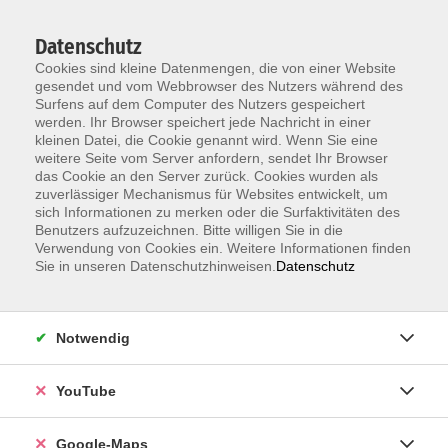
Datenschutz
Cookies sind kleine Datenmengen, die von einer Website
gesendet und vom Webbrowser des Nutzers während des
Surfens auf dem Computer des Nutzers gespeichert
werden. Ihr Browser speichert jede Nachricht in einer
kleinen Datei, die Cookie genannt wird. Wenn Sie eine
Zum Hauptinhalt springen
weitere Seite vom Server anfordern, sendet Ihr Browser
das Cookie an den Server zurück. Cookies wurden als
Unsere Lehrkräfte
zuverlässiger Mechanismus für Websites entwickelt, um
sich Informationen zu merken oder die Surfaktivitäten des
Benutzers aufzuzeichnen. Bitte willigen Sie in die
Verwendung von Cookies ein. Weitere Informationen finden
Schramm, David
Sie in unseren Datenschutzhinweisen.
Datenschutz
Notwendig
3D-Druck: Wenn aus dem Nichts etwas
entsteht
Fr. 30.10.2026 17:30 , 1 Termin
YouTube
Karlsruhe
17,00
€
Google-Maps