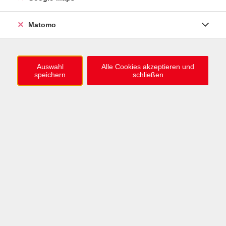
Matomo
ZURÜCK ZUR ÜBERSICHT
Auswahl
Alle Cookies akzeptieren und
speichern
schließen
Information & Anmeldung
Raum 2 + 3 im EG (mit Wartezeiten)
Kaiserallee 12e, 76133 Karlsruhe
Anfahrt zur vhs
0721 / 98575-0
info@vhs-karlsruhe.de
Anmeldung Einbürgerungstest