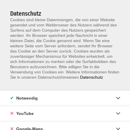
Datenschutz
Cookies sind kleine Datenmengen, die von einer Website
gesendet und vom Webbrowser des Nutzers während des
Surfens auf dem Computer des Nutzers gespeichert
werden. Ihr Browser speichert jede Nachricht in einer
kleinen Datei, die Cookie genannt wird. Wenn Sie eine
Zum Hauptinhalt springen
weitere Seite vom Server anfordern, sendet Ihr Browser
das Cookie an den Server zurück. Cookies wurden als
Unsere Lehrkräfte
zuverlässiger Mechanismus für Websites entwickelt, um
sich Informationen zu merken oder die Surfaktivitäten des
Benutzers aufzuzeichnen. Bitte willigen Sie in die
Verwendung von Cookies ein. Weitere Informationen finden
Schuller, Ina
Sie in unseren Datenschutzhinweisen.
Datenschutz
Notwendig
Deutsch als Fremdsprache A1.2
Integrationskurs Modul 2 mit Ferien
Fr. 17.07.2026 08:00 , 20 Termine
YouTube
Karlsruhe
525,00
€
Google-Maps