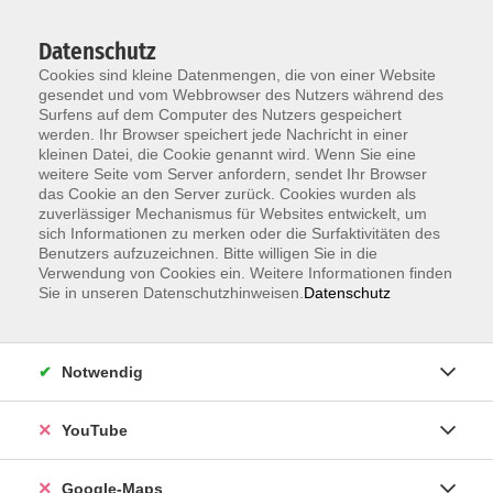
Datenschutz
Cookies sind kleine Datenmengen, die von einer Website
gesendet und vom Webbrowser des Nutzers während des
Surfens auf dem Computer des Nutzers gespeichert
werden. Ihr Browser speichert jede Nachricht in einer
kleinen Datei, die Cookie genannt wird. Wenn Sie eine
Zum Hauptinhalt springen
weitere Seite vom Server anfordern, sendet Ihr Browser
das Cookie an den Server zurück. Cookies wurden als
Unsere Lehrkräfte
zuverlässiger Mechanismus für Websites entwickelt, um
sich Informationen zu merken oder die Surfaktivitäten des
Benutzers aufzuzeichnen. Bitte willigen Sie in die
Verwendung von Cookies ein. Weitere Informationen finden
Sie in unseren Datenschutzhinweisen.
Datenschutz
Sciandra,
Nunzia
Notwendig
YouTube
Deutsch als Fremdsprache B2 - mit
Google-Maps