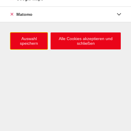
Brückenelement - Online
DeuFöV - berufsbezogene
Deutschsprachförderung (500 UE) Online
Matomo
Mo. 08.06.2026 08:30 , 126 Termine
Karlsruhe
1.280,00
€
Auswahl
Alle Cookies akzeptieren und
speichern
schließen
ZURÜCK ZUR ÜBERSICHT
Information & Anmeldung
Raum 2 + 3 im EG (mit Wartezeiten)
Kaiserallee 12e, 76133 Karlsruhe
Anfahrt zur vhs
0721 / 98575-0