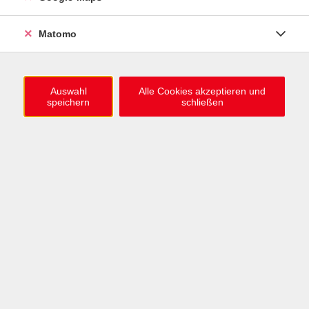
Kaiserallee 12e, 76133 Karlsruhe
Anfahrt zur vhs
Matomo
0721 / 98575-0
info@vhs-karlsruhe.de
Auswahl
Alle Cookies akzeptieren und
speichern
schließen
Anmeldung Einbürgerungstest
Öffnungszeiten
Mo–Mi: 09–12 & 13–15 Uhr
Do: 13–16 Uhr
Fr: 09–12 Uhr
Telefonzeiten