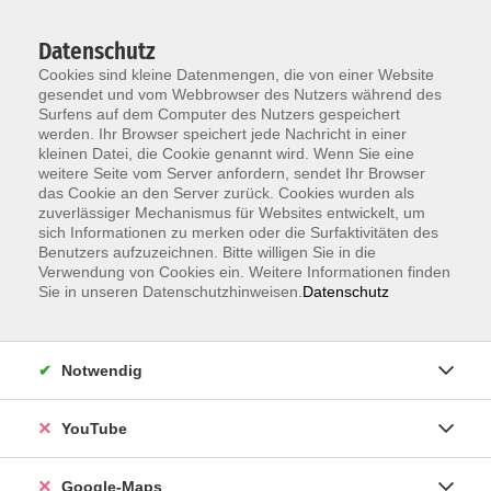
Datenschutz
Cookies sind kleine Datenmengen, die von einer Website
gesendet und vom Webbrowser des Nutzers während des
Surfens auf dem Computer des Nutzers gespeichert
werden. Ihr Browser speichert jede Nachricht in einer
kleinen Datei, die Cookie genannt wird. Wenn Sie eine
Zum Hauptinhalt springen
weitere Seite vom Server anfordern, sendet Ihr Browser
das Cookie an den Server zurück. Cookies wurden als
Unsere Lehrkräfte
zuverlässiger Mechanismus für Websites entwickelt, um
sich Informationen zu merken oder die Surfaktivitäten des
Benutzers aufzuzeichnen. Bitte willigen Sie in die
Verwendung von Cookies ein. Weitere Informationen finden
Sie in unseren Datenschutzhinweisen.
Datenschutz
Der Dozent konnte leider nicht gefunden
werden
Notwendig
YouTube
Information & Anmeldung
Raum 2 + 3 im EG (mit Wartezeiten)
Google-Maps