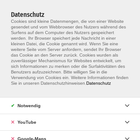
Datenschutz
Cookies sind kleine Datenmengen, die von einer Website
gesendet und vom Webbrowser des Nutzers während des
Surfens auf dem Computer des Nutzers gespeichert
werden. Ihr Browser speichert jede Nachricht in einer
kleinen Datei, die Cookie genannt wird. Wenn Sie eine
Zum Hauptinhalt springen
weitere Seite vom Server anfordern, sendet Ihr Browser
das Cookie an den Server zurück. Cookies wurden als
Unsere Lehrkräfte
zuverlässiger Mechanismus für Websites entwickelt, um
sich Informationen zu merken oder die Surfaktivitäten des
Benutzers aufzuzeichnen. Bitte willigen Sie in die
Verwendung von Cookies ein. Weitere Informationen finden
Huber, Thorsten
Sie in unseren Datenschutzhinweisen.
Datenschutz
Notwendig
Grundlagenwissen Finanzplanung / Rente.
Die Zukunft im Blick
Di. 08.09.2026 18:30 , 1 Termin
YouTube
Karlsruhe
12,00
€
Google-Maps