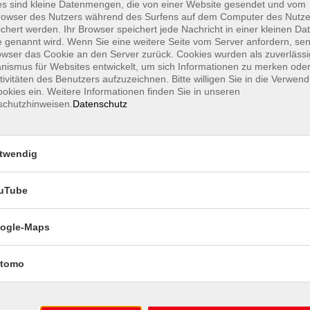
Beratung Deut
s sind kleine Datenmengen, die von einer Website gesendet und vom
owser des Nutzers während des Surfens auf dem Computer des Nutze
 Uhr
Beratung Frem
chert werden. Ihr Browser speichert jede Nachricht in einer kleinen Dat
Uhr
Beratung zu Ka
 genannt wird. Wenn Sie eine weitere Seite vom Server anfordern, se
owser das Cookie an den Server zurück. Cookies wurden als zuverlässi
Prüfungen & Ze
ismus für Websites entwickelt, um sich Informationen zu merken oder
iten
Ermäßigungen
tivitäten des Benutzers aufzuzeichnen. Bitte willigen Sie in die Verwen
okies ein. Weitere Informationen finden Sie in unseren
 Fr: 09–12 Uhr
Geschenkgutsc
schutzhinweisen.
Datenschutz
 & 13–16 Uhr
Kursheft, Flyer
 Uhr
Auslage Kurshe
twendig
Mein Konto
Kursleiter-Logi
uTube
ogle-Maps
tomo