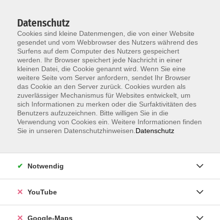
Datenschutz
Cookies sind kleine Datenmengen, die von einer Website
gesendet und vom Webbrowser des Nutzers während des
Surfens auf dem Computer des Nutzers gespeichert
werden. Ihr Browser speichert jede Nachricht in einer
kleinen Datei, die Cookie genannt wird. Wenn Sie eine
Zum Hauptinhalt springen
weitere Seite vom Server anfordern, sendet Ihr Browser
das Cookie an den Server zurück. Cookies wurden als
Der Kurs konnte nicht gefunden werden.
zuverlässiger Mechanismus für Websites entwickelt, um
sich Informationen zu merken oder die Surfaktivitäten des
Benutzers aufzuzeichnen. Bitte willigen Sie in die
Verwendung von Cookies ein. Weitere Informationen finden
Sie in unseren Datenschutzhinweisen.
Datenschutz
Information & Anmeldung
Notwendig
Raum 2 + 3 im EG (mit Wartezeiten)
Kaiserallee 12e, 76133 Karlsruhe
YouTube
Anfahrt zur vhs
Google-Maps