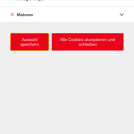
0721 / 98575-0
info@vhs-karlsruhe.de
Matomo
Anmeldung Einbürgerungstest
Auswahl
Alle Cookies akzeptieren und
speichern
schließen
Öffnungszeiten
Mo–Mi: 09–12 & 13–15 Uhr
Do: 13–16 Uhr
Fr: 09–12 Uhr
Telefonzeiten
Mo & Mi & Fr: 09–12 Uhr
Di: 09–12 & 13–16 Uhr
Do: 13–16 Uhr