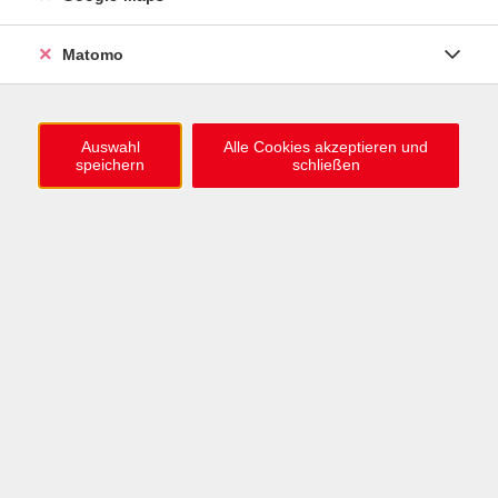
0721 / 98575-0
info@vhs-karlsruhe.de
Matomo
Anmeldung Einbürgerungstest
Auswahl
Alle Cookies akzeptieren und
speichern
schließen
Öffnungszeiten
Mo–Mi: 09–12 & 13–15 Uhr
Do: 13–16 Uhr
Fr: 09–12 Uhr
Telefonzeiten
Mo & Mi & Fr: 09–12 Uhr
Di: 09–12 & 13–16 Uhr
Do: 13–16 Uhr