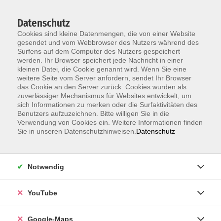
Datenschutz
Cookies sind kleine Datenmengen, die von einer Website
gesendet und vom Webbrowser des Nutzers während des
Surfens auf dem Computer des Nutzers gespeichert
werden. Ihr Browser speichert jede Nachricht in einer
kleinen Datei, die Cookie genannt wird. Wenn Sie eine
Zum Hauptinhalt springen
weitere Seite vom Server anfordern, sendet Ihr Browser
das Cookie an den Server zurück. Cookies wurden als
Der Kurs konnte nicht gefunden werden.
zuverlässiger Mechanismus für Websites entwickelt, um
sich Informationen zu merken oder die Surfaktivitäten des
Benutzers aufzuzeichnen. Bitte willigen Sie in die
Verwendung von Cookies ein. Weitere Informationen finden
Sie in unseren Datenschutzhinweisen.
Datenschutz
Information & Anmeldung
Notwendig
Raum 2 + 3 im EG (mit Wartezeiten)
Kaiserallee 12e, 76133 Karlsruhe
YouTube
Anfahrt zur vhs
Google-Maps