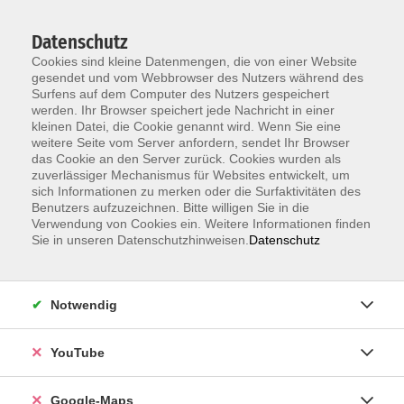
Datenschutz
Cookies sind kleine Datenmengen, die von einer Website
gesendet und vom Webbrowser des Nutzers während des
Surfens auf dem Computer des Nutzers gespeichert
werden. Ihr Browser speichert jede Nachricht in einer
kleinen Datei, die Cookie genannt wird. Wenn Sie eine
Zum Hauptinhalt springen
weitere Seite vom Server anfordern, sendet Ihr Browser
das Cookie an den Server zurück. Cookies wurden als
Der Kurs konnte nicht gefunden werden.
zuverlässiger Mechanismus für Websites entwickelt, um
sich Informationen zu merken oder die Surfaktivitäten des
Benutzers aufzuzeichnen. Bitte willigen Sie in die
Verwendung von Cookies ein. Weitere Informationen finden
Sie in unseren Datenschutzhinweisen.
Datenschutz
Information & Anmeldung
Notwendig
Raum 2 + 3 im EG (mit Wartezeiten)
Kaiserallee 12e, 76133 Karlsruhe
YouTube
Anfahrt zur vhs
Google-Maps