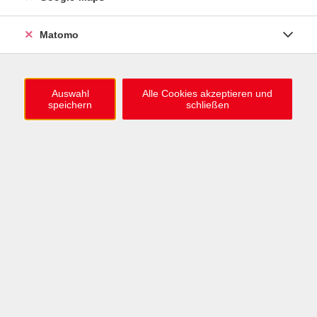
0721 / 98575-0
info@vhs-karlsruhe.de
Matomo
Anmeldung Einbürgerungstest
Auswahl
Alle Cookies akzeptieren und
speichern
schließen
Öffnungszeiten
Mo–Mi: 09–12 & 13–15 Uhr
Do: 13–16 Uhr
Fr: 09–12 Uhr
Telefonzeiten
Mo & Mi & Fr: 09–12 Uhr
Di: 09–12 & 13–16 Uhr
Do: 13–16 Uhr