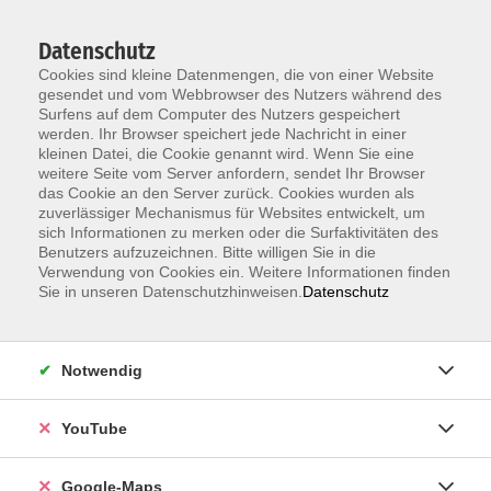
Datenschutz
Cookies sind kleine Datenmengen, die von einer Website
gesendet und vom Webbrowser des Nutzers während des
Surfens auf dem Computer des Nutzers gespeichert
werden. Ihr Browser speichert jede Nachricht in einer
kleinen Datei, die Cookie genannt wird. Wenn Sie eine
Zum Hauptinhalt springen
weitere Seite vom Server anfordern, sendet Ihr Browser
das Cookie an den Server zurück. Cookies wurden als
Der Kurs konnte nicht gefunden werden.
zuverlässiger Mechanismus für Websites entwickelt, um
sich Informationen zu merken oder die Surfaktivitäten des
Benutzers aufzuzeichnen. Bitte willigen Sie in die
Verwendung von Cookies ein. Weitere Informationen finden
Sie in unseren Datenschutzhinweisen.
Datenschutz
Information & Anmeldung
Notwendig
Raum 2 + 3 im EG (mit Wartezeiten)
Kaiserallee 12e, 76133 Karlsruhe
YouTube
Anfahrt zur vhs
Google-Maps