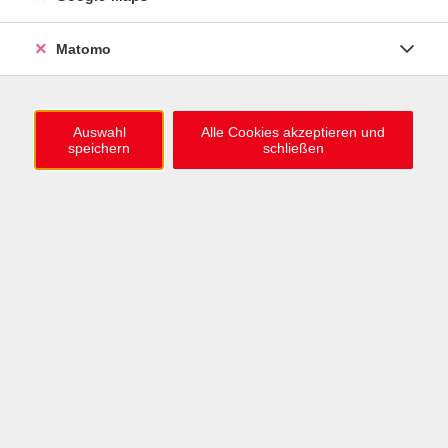
0721 / 98575-0
info@vhs-karlsruhe.de
Matomo
Anmeldung Einbürgerungstest
Auswahl
Alle Cookies akzeptieren und
speichern
schließen
Öffnungszeiten
Mo–Mi: 09–12 & 13–15 Uhr
Do: 13–16 Uhr
Fr: 09–12 Uhr
Telefonzeiten
Mo & Mi & Fr: 09–12 Uhr
Di: 09–12 & 13–16 Uhr
Do: 13–16 Uhr