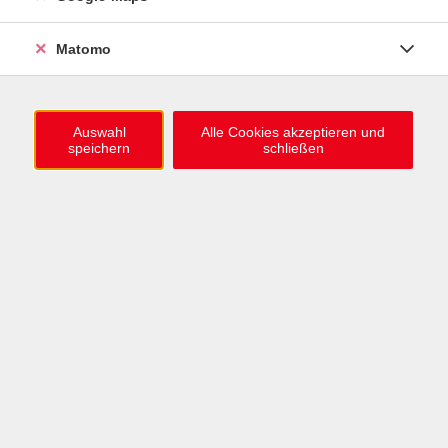
0721 / 98575-0
info@vhs-karlsruhe.de
Matomo
Anmeldung Einbürgerungstest
Auswahl
Alle Cookies akzeptieren und
speichern
schließen
Öffnungszeiten
Mo–Mi: 09–12 & 13–15 Uhr
Do: 13–16 Uhr
Fr: 09–12 Uhr
Telefonzeiten
Mo & Mi & Fr: 09–12 Uhr
Di: 09–12 & 13–16 Uhr
Do: 13–16 Uhr