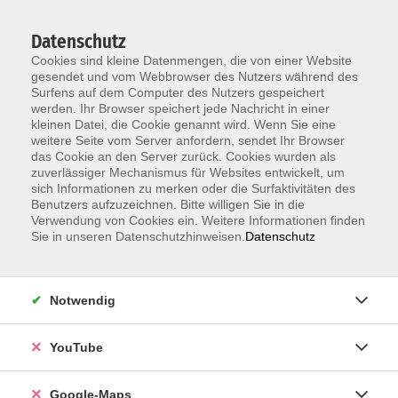
Datenschutz
Cookies sind kleine Datenmengen, die von einer Website
gesendet und vom Webbrowser des Nutzers während des
Surfens auf dem Computer des Nutzers gespeichert
werden. Ihr Browser speichert jede Nachricht in einer
kleinen Datei, die Cookie genannt wird. Wenn Sie eine
Zum Hauptinhalt springen
weitere Seite vom Server anfordern, sendet Ihr Browser
das Cookie an den Server zurück. Cookies wurden als
Der Kurs konnte nicht gefunden werden.
zuverlässiger Mechanismus für Websites entwickelt, um
sich Informationen zu merken oder die Surfaktivitäten des
Benutzers aufzuzeichnen. Bitte willigen Sie in die
Verwendung von Cookies ein. Weitere Informationen finden
Sie in unseren Datenschutzhinweisen.
Datenschutz
Information & Anmeldung
Notwendig
Raum 2 + 3 im EG (mit Wartezeiten)
Kaiserallee 12e, 76133 Karlsruhe
YouTube
Anfahrt zur vhs
Google-Maps