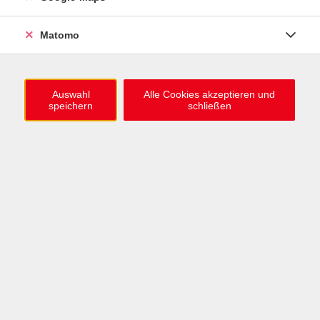
0721 / 98575-0
info@vhs-karlsruhe.de
Matomo
Anmeldung Einbürgerungstest
Auswahl
Alle Cookies akzeptieren und
speichern
schließen
Öffnungszeiten
Mo–Mi: 09–12 & 13–15 Uhr
Do: 13–16 Uhr
Fr: 09–12 Uhr
Telefonzeiten
Mo & Mi & Fr: 09–12 Uhr
Di: 09–12 & 13–16 Uhr
Do: 13–16 Uhr