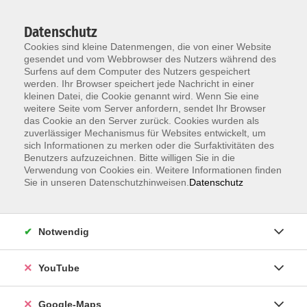
Datenschutz
Cookies sind kleine Datenmengen, die von einer Website
gesendet und vom Webbrowser des Nutzers während des
Surfens auf dem Computer des Nutzers gespeichert
werden. Ihr Browser speichert jede Nachricht in einer
kleinen Datei, die Cookie genannt wird. Wenn Sie eine
Zum Hauptinhalt springen
weitere Seite vom Server anfordern, sendet Ihr Browser
das Cookie an den Server zurück. Cookies wurden als
Der Kurs konnte nicht gefunden werden.
zuverlässiger Mechanismus für Websites entwickelt, um
sich Informationen zu merken oder die Surfaktivitäten des
Benutzers aufzuzeichnen. Bitte willigen Sie in die
Verwendung von Cookies ein. Weitere Informationen finden
Sie in unseren Datenschutzhinweisen.
Datenschutz
Information & Anmeldung
Notwendig
Raum 2 + 3 im EG (mit Wartezeiten)
Kaiserallee 12e, 76133 Karlsruhe
YouTube
Anfahrt zur vhs
Google-Maps