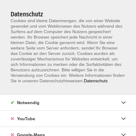
Datenschutz
Cookies sind kleine Datenmengen, die von einer Website
gesendet und vom Webbrowser des Nutzers während des
Surfens auf dem Computer des Nutzers gespeichert
werden. Ihr Browser speichert jede Nachricht in einer
kleinen Datei, die Cookie genannt wird. Wenn Sie eine
Zum Hauptinhalt springen
weitere Seite vom Server anfordern, sendet Ihr Browser
das Cookie an den Server zurück. Cookies wurden als
Der Kurs konnte nicht gefunden werden.
zuverlässiger Mechanismus für Websites entwickelt, um
sich Informationen zu merken oder die Surfaktivitäten des
Benutzers aufzuzeichnen. Bitte willigen Sie in die
Verwendung von Cookies ein. Weitere Informationen finden
Sie in unseren Datenschutzhinweisen.
Datenschutz
Information & Anmeldung
Notwendig
Raum 2 + 3 im EG (mit Wartezeiten)
Kaiserallee 12e, 76133 Karlsruhe
YouTube
Anfahrt zur vhs
Google-Maps