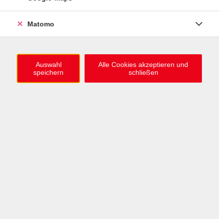
0721 / 98575-0
info@vhs-karlsruhe.de
Matomo
Anmeldung Einbürgerungstest
Auswahl
Alle Cookies akzeptieren und
speichern
schließen
Öffnungszeiten
Mo–Mi: 09–12 & 13–15 Uhr
Do: 13–16 Uhr
Fr: 09–12 Uhr
Telefonzeiten
Mo & Mi & Fr: 09–12 Uhr
Di: 09–12 & 13–16 Uhr
Do: 13–16 Uhr