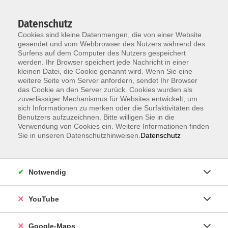
Datenschutz
Cookies sind kleine Datenmengen, die von einer Website
gesendet und vom Webbrowser des Nutzers während des
Surfens auf dem Computer des Nutzers gespeichert
werden. Ihr Browser speichert jede Nachricht in einer
kleinen Datei, die Cookie genannt wird. Wenn Sie eine
Zum Hauptinhalt springen
weitere Seite vom Server anfordern, sendet Ihr Browser
das Cookie an den Server zurück. Cookies wurden als
Der Kurs konnte nicht gefunden werden.
zuverlässiger Mechanismus für Websites entwickelt, um
sich Informationen zu merken oder die Surfaktivitäten des
Benutzers aufzuzeichnen. Bitte willigen Sie in die
Verwendung von Cookies ein. Weitere Informationen finden
Sie in unseren Datenschutzhinweisen.
Datenschutz
Information & Anmeldung
Notwendig
Raum 2 + 3 im EG (mit Wartezeiten)
Kaiserallee 12e, 76133 Karlsruhe
YouTube
Anfahrt zur vhs
Google-Maps