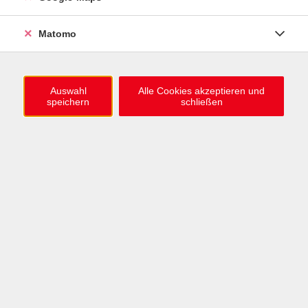
0721 / 98575-0
info@vhs-karlsruhe.de
Matomo
Anmeldung Einbürgerungstest
Auswahl
Alle Cookies akzeptieren und
speichern
schließen
Öffnungszeiten
Mo–Mi: 09–12 & 13–15 Uhr
Do: 13–16 Uhr
Fr: 09–12 Uhr
Telefonzeiten
Mo & Mi & Fr: 09–12 Uhr
Di: 09–12 & 13–16 Uhr
Do: 13–16 Uhr