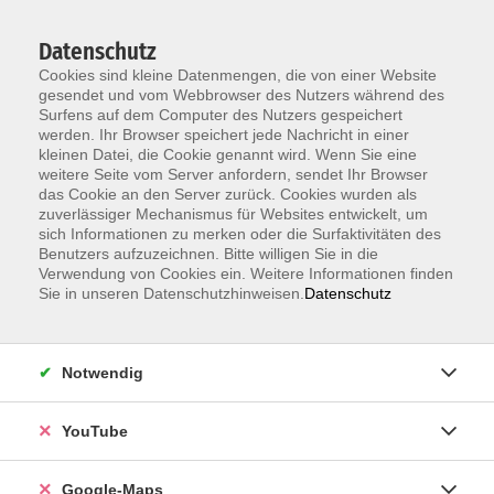
Datenschutz
Cookies sind kleine Datenmengen, die von einer Website
gesendet und vom Webbrowser des Nutzers während des
Surfens auf dem Computer des Nutzers gespeichert
werden. Ihr Browser speichert jede Nachricht in einer
kleinen Datei, die Cookie genannt wird. Wenn Sie eine
Zum Hauptinhalt springen
weitere Seite vom Server anfordern, sendet Ihr Browser
das Cookie an den Server zurück. Cookies wurden als
Der Kurs konnte nicht gefunden werden.
zuverlässiger Mechanismus für Websites entwickelt, um
sich Informationen zu merken oder die Surfaktivitäten des
Benutzers aufzuzeichnen. Bitte willigen Sie in die
Verwendung von Cookies ein. Weitere Informationen finden
Sie in unseren Datenschutzhinweisen.
Datenschutz
Information & Anmeldung
Notwendig
Raum 2 + 3 im EG (mit Wartezeiten)
Kaiserallee 12e, 76133 Karlsruhe
YouTube
Anfahrt zur vhs
Google-Maps