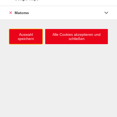
0721 / 98575-0
info@vhs-karlsruhe.de
Matomo
Anmeldung Einbürgerungstest
Auswahl
Alle Cookies akzeptieren und
speichern
schließen
Öffnungszeiten
Mo–Mi: 09–12 & 13–15 Uhr
Do: 13–16 Uhr
Fr: 09–12 Uhr
Telefonzeiten
Mo & Mi & Fr: 09–12 Uhr
Di: 09–12 & 13–16 Uhr
Do: 13–16 Uhr