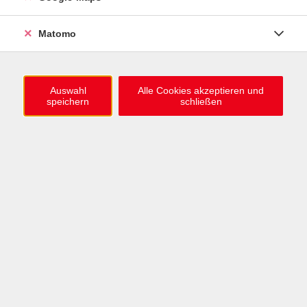
0721 / 98575-0
info@vhs-karlsruhe.de
Matomo
Anmeldung Einbürgerungstest
Auswahl
Alle Cookies akzeptieren und
speichern
schließen
Öffnungszeiten
Mo–Mi: 09–12 & 13–15 Uhr
Do: 13–16 Uhr
Fr: 09–12 Uhr
Telefonzeiten
Mo & Mi & Fr: 09–12 Uhr
Di: 09–12 & 13–16 Uhr
Do: 13–16 Uhr