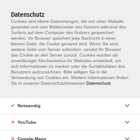
Datenschutz
Cookies sind kleine Datenmengen, die von einer Website
gesendet und vom Webbrowser des Nutzers während des
Surfens auf dem Computer des Nutzers gespeichert
werden. Ihr Browser speichert jede Nachricht in einer
kleinen Datei, die Cookie genannt wird. Wenn Sie eine
Zum Hauptinhalt springen
weitere Seite vom Server anfordern, sendet Ihr Browser
das Cookie an den Server zurück. Cookies wurden als
Der Kurs konnte nicht gefunden werden.
zuverlässiger Mechanismus für Websites entwickelt, um
sich Informationen zu merken oder die Surfaktivitäten des
Benutzers aufzuzeichnen. Bitte willigen Sie in die
Verwendung von Cookies ein. Weitere Informationen finden
Sie in unseren Datenschutzhinweisen.
Datenschutz
Information & Anmeldung
Notwendig
Raum 2 + 3 im EG (mit Wartezeiten)
Kaiserallee 12e, 76133 Karlsruhe
YouTube
Anfahrt zur vhs
Google-Maps