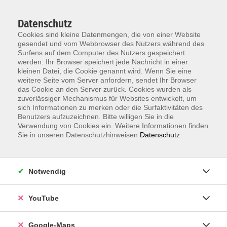
Datenschutz
Cookies sind kleine Datenmengen, die von einer Website
gesendet und vom Webbrowser des Nutzers während des
Surfens auf dem Computer des Nutzers gespeichert
werden. Ihr Browser speichert jede Nachricht in einer
kleinen Datei, die Cookie genannt wird. Wenn Sie eine
Zum Hauptinhalt springen
weitere Seite vom Server anfordern, sendet Ihr Browser
das Cookie an den Server zurück. Cookies wurden als
Der Kurs konnte nicht gefunden werden.
zuverlässiger Mechanismus für Websites entwickelt, um
sich Informationen zu merken oder die Surfaktivitäten des
Benutzers aufzuzeichnen. Bitte willigen Sie in die
Verwendung von Cookies ein. Weitere Informationen finden
Sie in unseren Datenschutzhinweisen.
Datenschutz
Information & Anmeldung
Notwendig
Raum 2 + 3 im EG (mit Wartezeiten)
Kaiserallee 12e, 76133 Karlsruhe
YouTube
Anfahrt zur vhs
Google-Maps