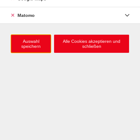
0721 / 98575-0
info@vhs-karlsruhe.de
Matomo
Anmeldung Einbürgerungstest
Auswahl
Alle Cookies akzeptieren und
speichern
schließen
Öffnungszeiten
Mo–Mi: 09–12 & 13–15 Uhr
Do: 13–16 Uhr
Fr: 09–12 Uhr
Telefonzeiten
Mo & Mi & Fr: 09–12 Uhr
Di: 09–12 & 13–16 Uhr
Do: 13–16 Uhr