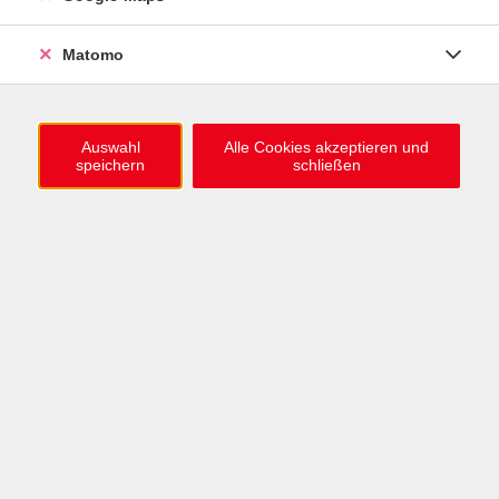
0721 / 98575-0
info@vhs-karlsruhe.de
Matomo
Anmeldung Einbürgerungstest
Auswahl
Alle Cookies akzeptieren und
speichern
schließen
Öffnungszeiten
Mo–Mi: 09–12 & 13–15 Uhr
Do: 13–16 Uhr
Fr: 09–12 Uhr
Telefonzeiten
Mo & Mi & Fr: 09–12 Uhr
Di: 09–12 & 13–16 Uhr
Do: 13–16 Uhr