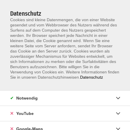
Datenschutz
Cookies sind kleine Datenmengen, die von einer Website
gesendet und vom Webbrowser des Nutzers während des
Surfens auf dem Computer des Nutzers gespeichert
werden. Ihr Browser speichert jede Nachricht in einer
kleinen Datei, die Cookie genannt wird. Wenn Sie eine
Zum Hauptinhalt springen
weitere Seite vom Server anfordern, sendet Ihr Browser
das Cookie an den Server zurück. Cookies wurden als
Der Kurs konnte nicht gefunden werden.
zuverlässiger Mechanismus für Websites entwickelt, um
sich Informationen zu merken oder die Surfaktivitäten des
Benutzers aufzuzeichnen. Bitte willigen Sie in die
Verwendung von Cookies ein. Weitere Informationen finden
Sie in unseren Datenschutzhinweisen.
Datenschutz
Information & Anmeldung
Notwendig
Raum 2 + 3 im EG (mit Wartezeiten)
Kaiserallee 12e, 76133 Karlsruhe
YouTube
Anfahrt zur vhs
Google-Maps