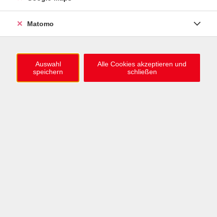
0721 / 98575-0
info@vhs-karlsruhe.de
Matomo
Anmeldung Einbürgerungstest
Auswahl
Alle Cookies akzeptieren und
speichern
schließen
Öffnungszeiten
Mo–Mi: 09–12 & 13–15 Uhr
Do: 13–16 Uhr
Fr: 09–12 Uhr
Telefonzeiten
Mo & Mi & Fr: 09–12 Uhr
Di: 09–12 & 13–16 Uhr
Do: 13–16 Uhr