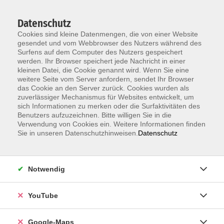
Datenschutz
Cookies sind kleine Datenmengen, die von einer Website
gesendet und vom Webbrowser des Nutzers während des
Surfens auf dem Computer des Nutzers gespeichert
werden. Ihr Browser speichert jede Nachricht in einer
kleinen Datei, die Cookie genannt wird. Wenn Sie eine
Zum Hauptinhalt springen
weitere Seite vom Server anfordern, sendet Ihr Browser
das Cookie an den Server zurück. Cookies wurden als
Der Kurs konnte nicht gefunden werden.
zuverlässiger Mechanismus für Websites entwickelt, um
sich Informationen zu merken oder die Surfaktivitäten des
Benutzers aufzuzeichnen. Bitte willigen Sie in die
Verwendung von Cookies ein. Weitere Informationen finden
Sie in unseren Datenschutzhinweisen.
Datenschutz
Information & Anmeldung
Notwendig
Raum 2 + 3 im EG (mit Wartezeiten)
Kaiserallee 12e, 76133 Karlsruhe
YouTube
Anfahrt zur vhs
Google-Maps