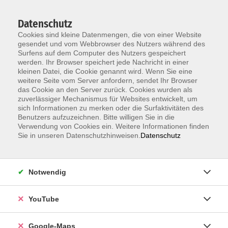
Datenschutz
Cookies sind kleine Datenmengen, die von einer Website
gesendet und vom Webbrowser des Nutzers während des
Surfens auf dem Computer des Nutzers gespeichert
werden. Ihr Browser speichert jede Nachricht in einer
kleinen Datei, die Cookie genannt wird. Wenn Sie eine
Zum Hauptinhalt springen
weitere Seite vom Server anfordern, sendet Ihr Browser
das Cookie an den Server zurück. Cookies wurden als
Der Kurs konnte nicht gefunden werden.
zuverlässiger Mechanismus für Websites entwickelt, um
sich Informationen zu merken oder die Surfaktivitäten des
Benutzers aufzuzeichnen. Bitte willigen Sie in die
Verwendung von Cookies ein. Weitere Informationen finden
Sie in unseren Datenschutzhinweisen.
Datenschutz
Information & Anmeldung
Notwendig
Raum 2 + 3 im EG (mit Wartezeiten)
Kaiserallee 12e, 76133 Karlsruhe
YouTube
Anfahrt zur vhs
Google-Maps