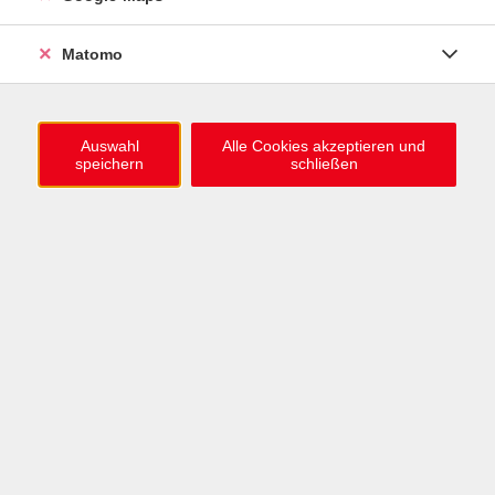
0721 / 98575-0
info@vhs-karlsruhe.de
Matomo
Anmeldung Einbürgerungstest
Auswahl
Alle Cookies akzeptieren und
speichern
schließen
Öffnungszeiten
Mo–Mi: 09–12 & 13–15 Uhr
Do: 13–16 Uhr
Fr: 09–12 Uhr
Telefonzeiten
Mo & Mi & Fr: 09–12 Uhr
Di: 09–12 & 13–16 Uhr
Do: 13–16 Uhr