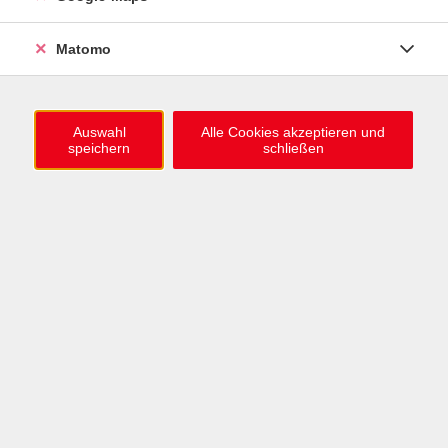
0721 / 98575-0
info@vhs-karlsruhe.de
Matomo
Anmeldung Einbürgerungstest
Auswahl
Alle Cookies akzeptieren und
speichern
schließen
Öffnungszeiten
Mo–Mi: 09–12 & 13–15 Uhr
Do: 13–16 Uhr
Fr: 09–12 Uhr
Telefonzeiten
Mo & Mi & Fr: 09–12 Uhr
Di: 09–12 & 13–16 Uhr
Do: 13–16 Uhr