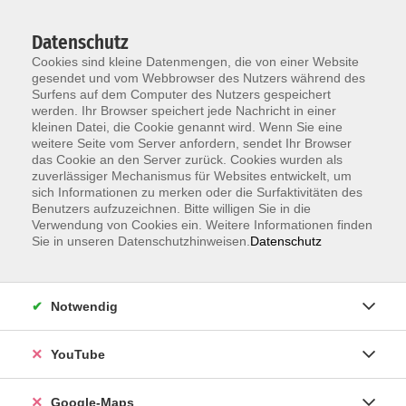
Datenschutz
Cookies sind kleine Datenmengen, die von einer Website
gesendet und vom Webbrowser des Nutzers während des
Surfens auf dem Computer des Nutzers gespeichert
werden. Ihr Browser speichert jede Nachricht in einer
kleinen Datei, die Cookie genannt wird. Wenn Sie eine
Zum Hauptinhalt springen
weitere Seite vom Server anfordern, sendet Ihr Browser
das Cookie an den Server zurück. Cookies wurden als
Der Kurs konnte nicht gefunden werden.
zuverlässiger Mechanismus für Websites entwickelt, um
sich Informationen zu merken oder die Surfaktivitäten des
Benutzers aufzuzeichnen. Bitte willigen Sie in die
Verwendung von Cookies ein. Weitere Informationen finden
Sie in unseren Datenschutzhinweisen.
Datenschutz
Information & Anmeldung
Notwendig
Raum 2 + 3 im EG (mit Wartezeiten)
Kaiserallee 12e, 76133 Karlsruhe
YouTube
Anfahrt zur vhs
Google-Maps