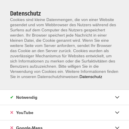
Datenschutz
Cookies sind kleine Datenmengen, die von einer Website
gesendet und vom Webbrowser des Nutzers während des
Surfens auf dem Computer des Nutzers gespeichert
werden. Ihr Browser speichert jede Nachricht in einer
kleinen Datei, die Cookie genannt wird. Wenn Sie eine
Zum Hauptinhalt springen
weitere Seite vom Server anfordern, sendet Ihr Browser
das Cookie an den Server zurück. Cookies wurden als
Der Kurs konnte nicht gefunden werden.
zuverlässiger Mechanismus für Websites entwickelt, um
sich Informationen zu merken oder die Surfaktivitäten des
Benutzers aufzuzeichnen. Bitte willigen Sie in die
Verwendung von Cookies ein. Weitere Informationen finden
Sie in unseren Datenschutzhinweisen.
Datenschutz
Information & Anmeldung
Notwendig
Raum 2 + 3 im EG (mit Wartezeiten)
Kaiserallee 12e, 76133 Karlsruhe
YouTube
Anfahrt zur vhs
Google-Maps