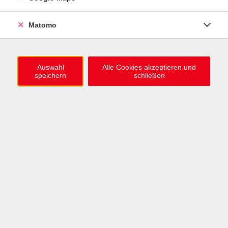
0721 / 98575-0
info@vhs-karlsruhe.de
Matomo
Anmeldung Einbürgerungstest
Auswahl
Alle Cookies akzeptieren und
speichern
schließen
Öffnungszeiten
Mo–Mi: 09–12 & 13–15 Uhr
Do: 13–16 Uhr
Fr: 09–12 Uhr
Telefonzeiten
Mo & Mi & Fr: 09–12 Uhr
Di: 09–12 & 13–16 Uhr
Do: 13–16 Uhr