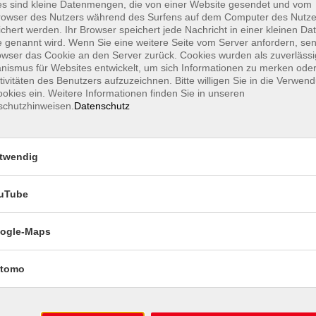
Beratung Deut
s sind kleine Datenmengen, die von einer Website gesendet und vom
owser des Nutzers während des Surfens auf dem Computer des Nutze
 Uhr
Beratung Frem
chert werden. Ihr Browser speichert jede Nachricht in einer kleinen Dat
Uhr
Beratung zu Ka
 genannt wird. Wenn Sie eine weitere Seite vom Server anfordern, se
owser das Cookie an den Server zurück. Cookies wurden als zuverlässi
Prüfungen & Ze
ismus für Websites entwickelt, um sich Informationen zu merken oder
iten
Ermäßigungen
tivitäten des Benutzers aufzuzeichnen. Bitte willigen Sie in die Verwen
okies ein. Weitere Informationen finden Sie in unseren
 Fr: 09–12 Uhr
Geschenkgutsc
schutzhinweisen.
Datenschutz
 & 13–16 Uhr
Kursheft, Flyer
 Uhr
Auslage Kurshe
twendig
Mein Konto
Kursleiter-Logi
uTube
ogle-Maps
tomo