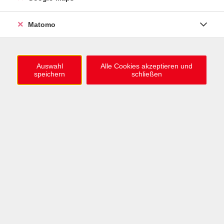
0721 / 98575-0
info@vhs-karlsruhe.de
Matomo
Anmeldung Einbürgerungstest
Auswahl
Alle Cookies akzeptieren und
speichern
schließen
Öffnungszeiten
Mo–Mi: 09–12 & 13–15 Uhr
Do: 13–16 Uhr
Fr: 09–12 Uhr
Telefonzeiten
Mo & Mi & Fr: 09–12 Uhr
Di: 09–12 & 13–16 Uhr
Do: 13–16 Uhr