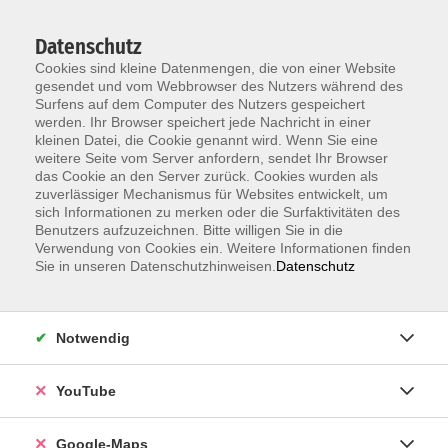
Datenschutz
Cookies sind kleine Datenmengen, die von einer Website
gesendet und vom Webbrowser des Nutzers während des
Surfens auf dem Computer des Nutzers gespeichert
werden. Ihr Browser speichert jede Nachricht in einer
kleinen Datei, die Cookie genannt wird. Wenn Sie eine
Zum Hauptinhalt springen
weitere Seite vom Server anfordern, sendet Ihr Browser
das Cookie an den Server zurück. Cookies wurden als
Der Kurs konnte nicht gefunden werden.
zuverlässiger Mechanismus für Websites entwickelt, um
sich Informationen zu merken oder die Surfaktivitäten des
Benutzers aufzuzeichnen. Bitte willigen Sie in die
Verwendung von Cookies ein. Weitere Informationen finden
Sie in unseren Datenschutzhinweisen.
Datenschutz
Information & Anmeldung
Notwendig
Raum 2 + 3 im EG (mit Wartezeiten)
Kaiserallee 12e, 76133 Karlsruhe
YouTube
Anfahrt zur vhs
Google-Maps