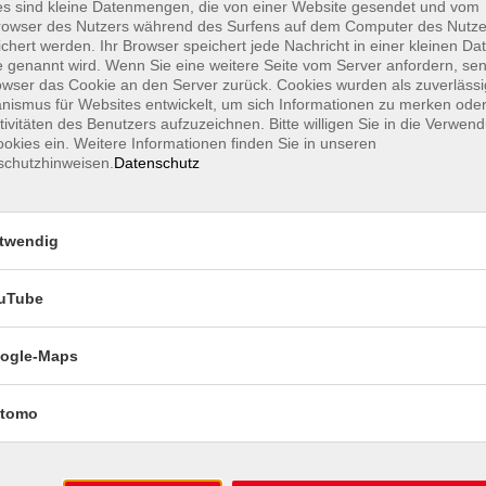
Beratung Deut
s sind kleine Datenmengen, die von einer Website gesendet und vom
owser des Nutzers während des Surfens auf dem Computer des Nutze
 Uhr
Beratung Frem
chert werden. Ihr Browser speichert jede Nachricht in einer kleinen Dat
Uhr
Beratung zu Ka
 genannt wird. Wenn Sie eine weitere Seite vom Server anfordern, se
owser das Cookie an den Server zurück. Cookies wurden als zuverlässi
Prüfungen & Ze
ismus für Websites entwickelt, um sich Informationen zu merken oder
iten
Ermäßigungen
tivitäten des Benutzers aufzuzeichnen. Bitte willigen Sie in die Verwen
okies ein. Weitere Informationen finden Sie in unseren
 Fr: 09–12 Uhr
Geschenkgutsc
schutzhinweisen.
Datenschutz
 & 13–16 Uhr
Kursheft, Flyer
 Uhr
Auslage Kurshe
twendig
Mein Konto
Kursleiter-Logi
uTube
ogle-Maps
tomo