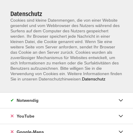
Datenschutz
Cookies sind kleine Datenmengen, die von einer Website
gesendet und vom Webbrowser des Nutzers während des
Surfens auf dem Computer des Nutzers gespeichert
werden. Ihr Browser speichert jede Nachricht in einer
kleinen Datei, die Cookie genannt wird. Wenn Sie eine
Zum Hauptinhalt springen
weitere Seite vom Server anfordern, sendet Ihr Browser
das Cookie an den Server zurück. Cookies wurden als
Der Kurs konnte nicht gefunden werden.
zuverlässiger Mechanismus für Websites entwickelt, um
sich Informationen zu merken oder die Surfaktivitäten des
Benutzers aufzuzeichnen. Bitte willigen Sie in die
Verwendung von Cookies ein. Weitere Informationen finden
Sie in unseren Datenschutzhinweisen.
Datenschutz
Information & Anmeldung
Notwendig
Raum 2 + 3 im EG (mit Wartezeiten)
Kaiserallee 12e, 76133 Karlsruhe
YouTube
Anfahrt zur vhs
Google-Maps