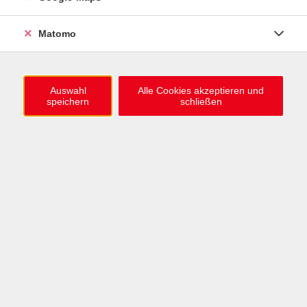
0721 / 98575-0
info@vhs-karlsruhe.de
Matomo
Anmeldung Einbürgerungstest
Auswahl
Alle Cookies akzeptieren und
speichern
schließen
Öffnungszeiten
Mo–Mi: 09–12 & 13–15 Uhr
Do: 13–16 Uhr
Fr: 09–12 Uhr
Telefonzeiten
Mo & Mi & Fr: 09–12 Uhr
Di: 09–12 & 13–16 Uhr
Do: 13–16 Uhr