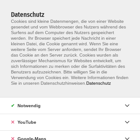
Datenschutz
Cookies sind kleine Datenmengen, die von einer Website
gesendet und vom Webbrowser des Nutzers während des
Surfens auf dem Computer des Nutzers gespeichert
werden. Ihr Browser speichert jede Nachricht in einer
kleinen Datei, die Cookie genannt wird. Wenn Sie eine
Zum Hauptinhalt springen
weitere Seite vom Server anfordern, sendet Ihr Browser
das Cookie an den Server zurück. Cookies wurden als
Der Kurs konnte nicht gefunden werden.
zuverlässiger Mechanismus für Websites entwickelt, um
sich Informationen zu merken oder die Surfaktivitäten des
Benutzers aufzuzeichnen. Bitte willigen Sie in die
Verwendung von Cookies ein. Weitere Informationen finden
Sie in unseren Datenschutzhinweisen.
Datenschutz
Information & Anmeldung
Notwendig
Raum 2 + 3 im EG (mit Wartezeiten)
Kaiserallee 12e, 76133 Karlsruhe
YouTube
Anfahrt zur vhs
Google-Maps