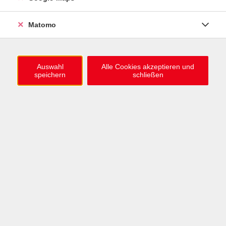
0721 / 98575-0
info@vhs-karlsruhe.de
Matomo
Anmeldung Einbürgerungstest
Auswahl
Alle Cookies akzeptieren und
speichern
schließen
Öffnungszeiten
Mo–Mi: 09–12 & 13–15 Uhr
Do: 13–16 Uhr
Fr: 09–12 Uhr
Telefonzeiten
Mo & Mi & Fr: 09–12 Uhr
Di: 09–12 & 13–16 Uhr
Do: 13–16 Uhr