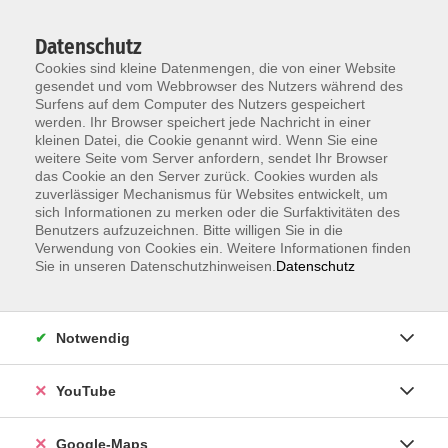
Datenschutz
Cookies sind kleine Datenmengen, die von einer Website
gesendet und vom Webbrowser des Nutzers während des
Surfens auf dem Computer des Nutzers gespeichert
werden. Ihr Browser speichert jede Nachricht in einer
kleinen Datei, die Cookie genannt wird. Wenn Sie eine
Zum Hauptinhalt springen
weitere Seite vom Server anfordern, sendet Ihr Browser
das Cookie an den Server zurück. Cookies wurden als
Der Kurs konnte nicht gefunden werden.
zuverlässiger Mechanismus für Websites entwickelt, um
sich Informationen zu merken oder die Surfaktivitäten des
Benutzers aufzuzeichnen. Bitte willigen Sie in die
Verwendung von Cookies ein. Weitere Informationen finden
Sie in unseren Datenschutzhinweisen.
Datenschutz
Information & Anmeldung
Notwendig
Raum 2 + 3 im EG (mit Wartezeiten)
Kaiserallee 12e, 76133 Karlsruhe
YouTube
Anfahrt zur vhs
Google-Maps