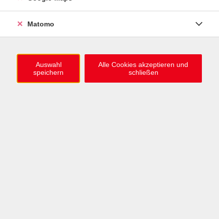
0721 / 98575-0
info@vhs-karlsruhe.de
Matomo
Anmeldung Einbürgerungstest
Auswahl
Alle Cookies akzeptieren und
speichern
schließen
Öffnungszeiten
Mo–Mi: 09–12 & 13–15 Uhr
Do: 13–16 Uhr
Fr: 09–12 Uhr
Telefonzeiten
Mo & Mi & Fr: 09–12 Uhr
Di: 09–12 & 13–16 Uhr
Do: 13–16 Uhr