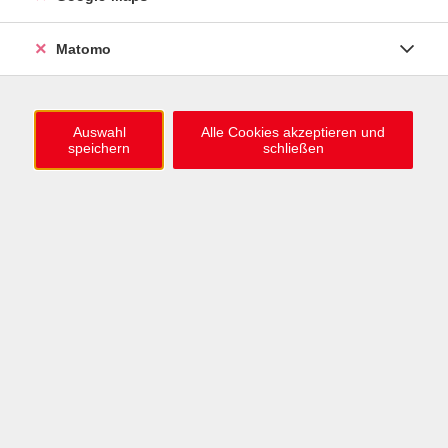
Ob Werfen, Fangen, Dribbeln oder kleine Teamspiele
– im Mittelpunkt stehen abwechslungsreiche
Matomo
Übungen, Fairness und Freude an der Bewegung.
Leistungsdruck gibt es keinen, dafür viel Action und
gemeinsames Erleben.
Keine Vorkenntnisse erforderlich.
Auswahl
Alle Cookies akzeptieren und
speichern
schließen
Bitte Sportkleidung, Sportschuhe und Getränk
mitbringen.
Kursleitung:
Nils Tausch
Kursnummer: 262-13901