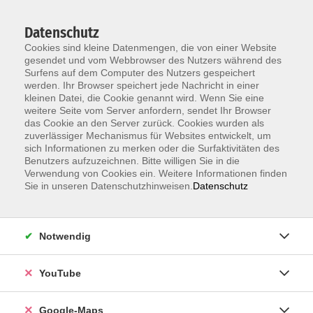
Datenschutz
Cookies sind kleine Datenmengen, die von einer Website
gesendet und vom Webbrowser des Nutzers während des
Surfens auf dem Computer des Nutzers gespeichert
werden. Ihr Browser speichert jede Nachricht in einer
kleinen Datei, die Cookie genannt wird. Wenn Sie eine
Zum Hauptinhalt springen
weitere Seite vom Server anfordern, sendet Ihr Browser
das Cookie an den Server zurück. Cookies wurden als
zuverlässiger Mechanismus für Websites entwickelt, um
Bewegte Ferien – Spiel, Spaß & Ballgefühl (8-
sich Informationen zu merken oder die Surfaktivitäten des
13 J.)
Benutzers aufzuzeichnen. Bitte willigen Sie in die
1. Woche Sommerferien
Verwendung von Cookies ein. Weitere Informationen finden
Sie in unseren Datenschutzhinweisen.
Datenschutz
In diesem Ferienkurs dreht sich alles um Bewegung,
Ballgefühl und jede Menge Spaß. Spielerisch fördern
Notwendig
wir Koordination, Reaktion, Geschicklichkeit und
Teamfähigkeit. Die Kinder lernen verschiedene Ball-
und Bewegungsspiele kennen und verbessern ganz
YouTube
nebenbei ihre motorischen Grundlagen.
Google-Maps