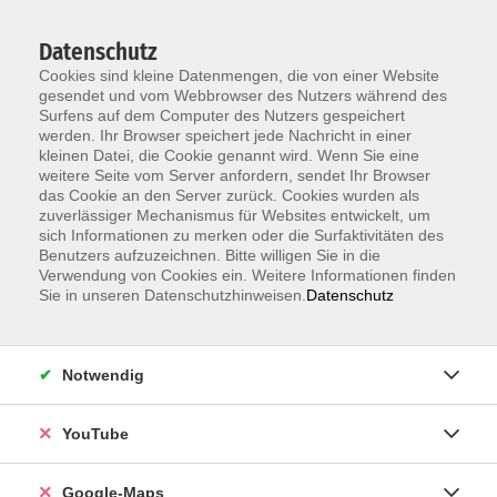
Datenschutz
Cookies sind kleine Datenmengen, die von einer Website
gesendet und vom Webbrowser des Nutzers während des
Surfens auf dem Computer des Nutzers gespeichert
werden. Ihr Browser speichert jede Nachricht in einer
kleinen Datei, die Cookie genannt wird. Wenn Sie eine
Zum Hauptinhalt springen
weitere Seite vom Server anfordern, sendet Ihr Browser
das Cookie an den Server zurück. Cookies wurden als
Der Kurs konnte nicht gefunden werden.
zuverlässiger Mechanismus für Websites entwickelt, um
sich Informationen zu merken oder die Surfaktivitäten des
Benutzers aufzuzeichnen. Bitte willigen Sie in die
Verwendung von Cookies ein. Weitere Informationen finden
Sie in unseren Datenschutzhinweisen.
Datenschutz
Information & Anmeldung
Notwendig
Raum 2 + 3 im EG (mit Wartezeiten)
Kaiserallee 12e, 76133 Karlsruhe
YouTube
Anfahrt zur vhs
Google-Maps