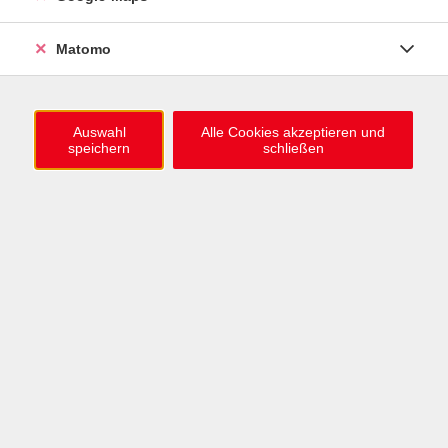
0721 / 98575-0
info@vhs-karlsruhe.de
Matomo
Anmeldung Einbürgerungstest
Auswahl
Alle Cookies akzeptieren und
speichern
schließen
Öffnungszeiten
Mo–Mi: 09–12 & 13–15 Uhr
Do: 13–16 Uhr
Fr: 09–12 Uhr
Telefonzeiten
Mo & Mi & Fr: 09–12 Uhr
Di: 09–12 & 13–16 Uhr
Do: 13–16 Uhr