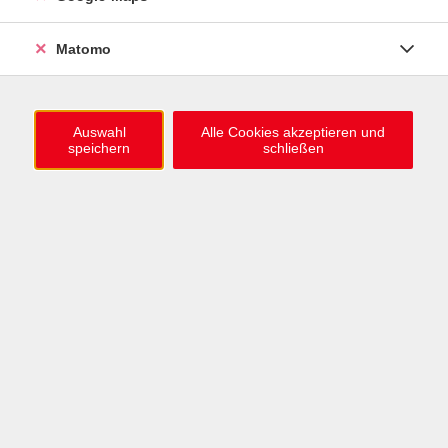
0721 / 98575-0
info@vhs-karlsruhe.de
Matomo
Anmeldung Einbürgerungstest
Auswahl
Alle Cookies akzeptieren und
speichern
schließen
Öffnungszeiten
Mo–Mi: 09–12 & 13–15 Uhr
Do: 13–16 Uhr
Fr: 09–12 Uhr
Telefonzeiten
Mo & Mi & Fr: 09–12 Uhr
Di: 09–12 & 13–16 Uhr
Do: 13–16 Uhr