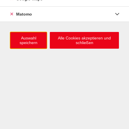
0721 / 98575-0
info@vhs-karlsruhe.de
Matomo
Anmeldung Einbürgerungstest
Auswahl
Alle Cookies akzeptieren und
speichern
schließen
Öffnungszeiten
Mo–Mi: 09–12 & 13–15 Uhr
Do: 13–16 Uhr
Fr: 09–12 Uhr
Telefonzeiten
Mo & Mi & Fr: 09–12 Uhr
Di: 09–12 & 13–16 Uhr
Do: 13–16 Uhr