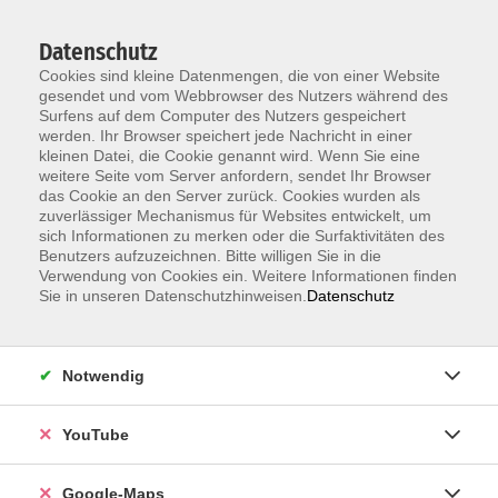
Datenschutz
Cookies sind kleine Datenmengen, die von einer Website
gesendet und vom Webbrowser des Nutzers während des
Surfens auf dem Computer des Nutzers gespeichert
werden. Ihr Browser speichert jede Nachricht in einer
kleinen Datei, die Cookie genannt wird. Wenn Sie eine
Zum Hauptinhalt springen
weitere Seite vom Server anfordern, sendet Ihr Browser
das Cookie an den Server zurück. Cookies wurden als
Der Kurs konnte nicht gefunden werden.
zuverlässiger Mechanismus für Websites entwickelt, um
sich Informationen zu merken oder die Surfaktivitäten des
Benutzers aufzuzeichnen. Bitte willigen Sie in die
Verwendung von Cookies ein. Weitere Informationen finden
Sie in unseren Datenschutzhinweisen.
Datenschutz
Information & Anmeldung
Notwendig
Raum 2 + 3 im EG (mit Wartezeiten)
Kaiserallee 12e, 76133 Karlsruhe
YouTube
Anfahrt zur vhs
Google-Maps