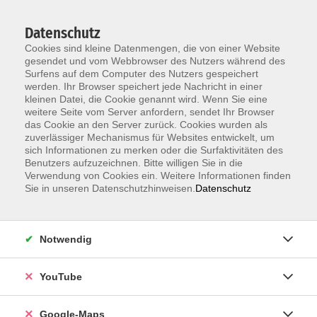
Datenschutz
Cookies sind kleine Datenmengen, die von einer Website
gesendet und vom Webbrowser des Nutzers während des
Surfens auf dem Computer des Nutzers gespeichert
werden. Ihr Browser speichert jede Nachricht in einer
kleinen Datei, die Cookie genannt wird. Wenn Sie eine
Zum Hauptinhalt springen
weitere Seite vom Server anfordern, sendet Ihr Browser
das Cookie an den Server zurück. Cookies wurden als
Der Kurs konnte nicht gefunden werden.
zuverlässiger Mechanismus für Websites entwickelt, um
sich Informationen zu merken oder die Surfaktivitäten des
Benutzers aufzuzeichnen. Bitte willigen Sie in die
Verwendung von Cookies ein. Weitere Informationen finden
Sie in unseren Datenschutzhinweisen.
Datenschutz
Information & Anmeldung
Notwendig
Raum 2 + 3 im EG (mit Wartezeiten)
Kaiserallee 12e, 76133 Karlsruhe
YouTube
Anfahrt zur vhs
Google-Maps