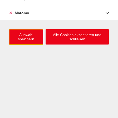
0721 / 98575-0
info@vhs-karlsruhe.de
Matomo
Anmeldung Einbürgerungstest
Auswahl
Alle Cookies akzeptieren und
speichern
schließen
Öffnungszeiten
Mo–Mi: 09–12 & 13–15 Uhr
Do: 13–16 Uhr
Fr: 09–12 Uhr
Telefonzeiten
Mo & Mi & Fr: 09–12 Uhr
Di: 09–12 & 13–16 Uhr
Do: 13–16 Uhr